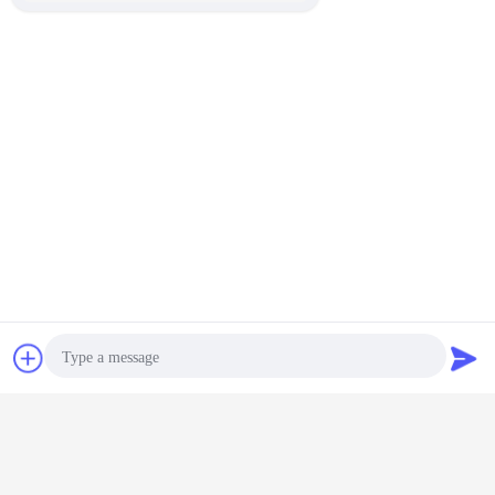
এপিস্টার চিপ জলরোধী নেতৃত্বাধীন লক্ষণ
smd 2835 নেতৃত্বে প্রদর্শন লক্ষণ
ট্যাগ:
,
,
14.4 ডাব্লু / এম 2835 নেতৃত্বাধীন স্ট্রিপ লাইট
এর সেরা মূল্য পান
আইপি 68 8 মিমি প্রস্থ 120 এলএস / এম
14.4W / এম 2835 নেতৃত্বাধীন স্ট্রিপ হালকা
Light
চ্যাট
উদ্ধৃতির জন্য আবেদন
চালিয়ে
LED স্ট্রিপ লাইট
অধিক
Photo