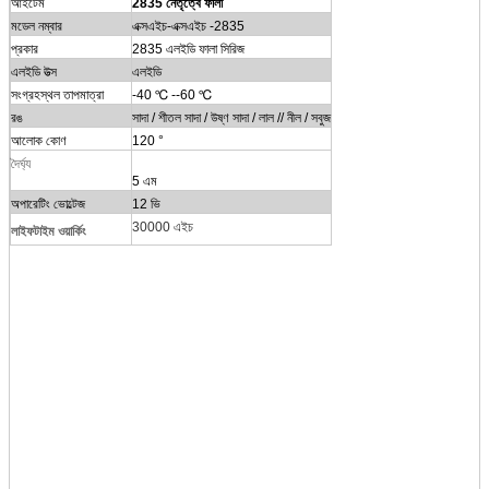
আইটেম
2835 নেতৃত্বে ফালা
মডেল নম্বার
এক্সএইচ-এক্সএইচ -2835
প্রকার
2835 এলইডি ফালা সিরিজ
এলইডি উত্স
এলইডি
সংগ্রহস্থল তাপমাত্রা
-40 ℃ --60 ℃
রঙ
সাদা / শীতল সাদা / উষ্ণ সাদা / লাল // নীল / সবুজ
আলোক কোণ
120 °
দৈর্ঘ্য
5 এম
অপারেটিং ভোল্টেজ
12 ভি
30000 এইচ
লাইফটাইম ওয়ার্কিং