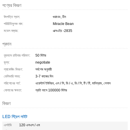
পণ্যের বিবরণ
উৎপত্তি স্থল:
গুয়াংডং, চীন
পরিচিতিমুলক নাম:
Miracle Bean
মডেল নম্বার:
এক্সএইচ -2835
প্রদান
ন্যূনতম চাহিদার পরিমাণ:
50 মিটার
মূল্য:
negotiate
প্যাকেজিং বিবরণ:
সর্বশেষ অনুযায়ী
ডেলিভারি সময়:
3-7 কাজের দিন
পরিশোধের শর্ত:
ওয়েস্টার্ন ইউনিয়ন, এল / সি, ডি / এ, ডি / পি, টি / টি, মানিগ্রাম, পেপাল
যোগানের ক্ষমতা:
প্রতি মাসে 100000 মিটার
বিবরণ
LED স্ট্রিপ লাইট
এলইডি
120 এলএস / এম