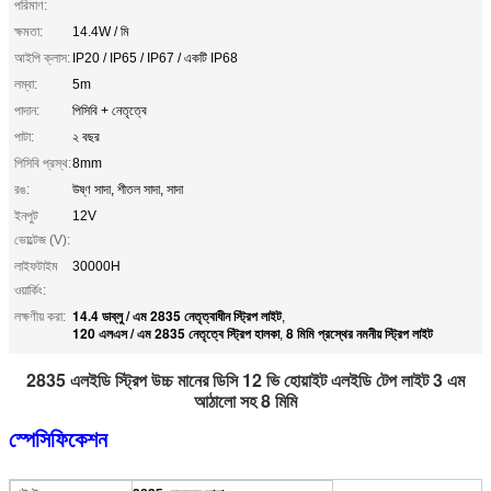
পরিমাণ:
ক্ষমতা:
14.4W / মি
আইপি ক্লাস:
IP20 / IP65 / IP67 / একটি IP68
লম্বা:
5m
পাদান:
পিসিবি + নেতৃত্বে
পাটা:
২ বছর
পিসিবি প্রস্থ:
8mm
রঙ:
উষ্ণ সাদা, শীতল সাদা, সাদা
ইনপুট
12V
ভোল্টেজ (V):
লাইফটাইম
30000H
ওয়ার্কিং:
14.4 ডাব্লু / এম 2835 নেতৃত্বাধীন স্ট্রিপ লাইট
লক্ষণীয় করা:
,
120 এলএস / এম 2835 নেতৃত্বে স্ট্রিপ হালকা
8 মিমি প্রস্থের নমনীয় স্ট্রিপ লাইট
,
2835 এলইডি স্ট্রিপ উচ্চ মানের ডিসি 12 ভি হোয়াইট এলইডি টেপ লাইট 3 এম
আঠালো সহ 8 মিমি
স্পেসিফিকেশন