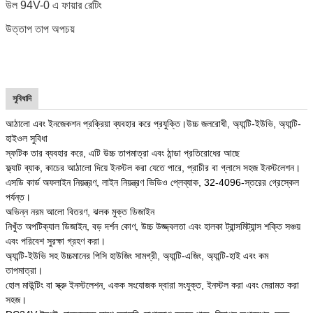
উল 94V-0 এ ফায়ার রেটিং
উত্তাপ তাপ অপচয়
সুবিধাদি
আঠালো এবং ইনজেকশন প্রক্রিয়া ব্যবহার করে প্রযুক্তি।উচ্চ জলরোধী, অ্যান্টি-ইউভি, অ্যান্টি-
হাইওল সুবিধা
স্ফটিক তার ব্যবহার করে, এটি উচ্চ তাপমাত্রা এবং ঠান্ডা প্রতিরোধের আছে
ফ্ল্যাট ব্যাক, কাচের আঠালো দিয়ে ইনস্টল করা যেতে পারে, প্রাচীর বা গ্লাসে সহজ ইনস্টলেশন।
এসডি কার্ড অফলাইন নিয়ন্ত্রণ, লাইন নিয়ন্ত্রণ ভিডিও প্লেব্যাক, 32-4096-স্তরের গ্রেস্কেল
পর্যন্ত।
অভিন্ন নরম আলো বিতরণ, ঝলক মুক্ত ডিজাইন
নিখুঁত অপটিক্যাল ডিজাইন, বড় দর্শন কোণ, উচ্চ উজ্জ্বলতা এবং হালকা ট্রান্সমিট্যান্স শক্তি সঞ্চয়
এবং পরিবেশ সুরক্ষা গ্রহণ করা।
অ্যান্টি-ইউভি সহ উচ্চমানের পিসি হাউজিং সামগ্রী, অ্যান্টি-এজিং, অ্যান্টি-হাই এবং কম
তাপমাত্রা।
হোল মাউন্টিং বা স্ক্রু ইনস্টলেশন, একক সংযোজক দ্বারা সংযুক্ত, ইনস্টল করা এবং মেরামত করা
সহজ।