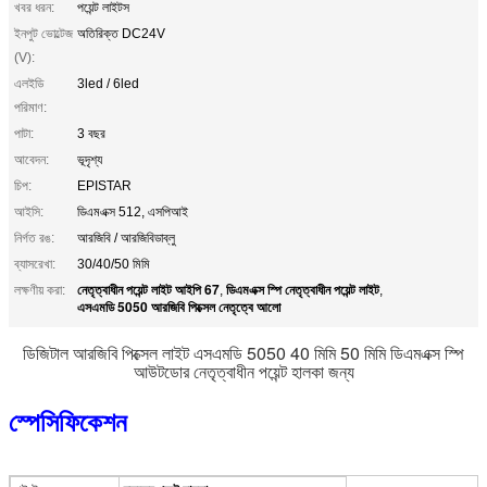
খবর ধরন:
পয়েন্ট লাইটস
ইনপুট ভোল্টেজ
অতিরিক্ত DC24V
(V):
এলইডি
3led / 6led
পরিমাণ:
পাটা:
3 বছর
আবেদন:
ভূদৃশ্য
চিপ:
EPISTAR
আইসি:
ডিএমএক্স 512, এসপিআই
নির্গত রঙ:
আরজিবি / আরজিবিডাব্লু
ব্যাসরেখা:
30/40/50 মিমি
নেতৃত্বাধীন পয়েন্ট লাইট আইপি 67
ডিএমএক্স স্পি নেতৃত্বাধীন পয়েন্ট লাইট
লক্ষণীয় করা:
,
,
এসএমডি 5050 আরজিবি পিক্সেল নেতৃত্বে আলো
ডিজিটাল আরজিবি পিক্সেল লাইট এসএমডি 5050 40 মিমি 50 মিমি ডিএমএক্স স্পি
আউটডোর নেতৃত্বাধীন পয়েন্ট হালকা জন্য
স্পেসিফিকেশন