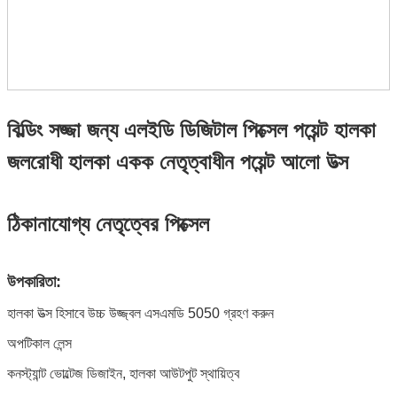
বিল্ডিং সজ্জা জন্য এলইডি ডিজিটাল পিক্সেল পয়েন্ট হালকা
জলরোধী হালকা একক নেতৃত্বাধীন পয়েন্ট আলো উত্স
ঠিকানাযোগ্য নেতৃত্বের পিক্সেল
উপকারিতা:
হালকা উত্স হিসাবে উচ্চ উজ্জ্বল এসএমডি 5050 গ্রহণ করুন
অপটিকাল লেন্স
কনস্ট্যান্ট ভোল্টেজ ডিজাইন, হালকা আউটপুট স্থায়িত্ব