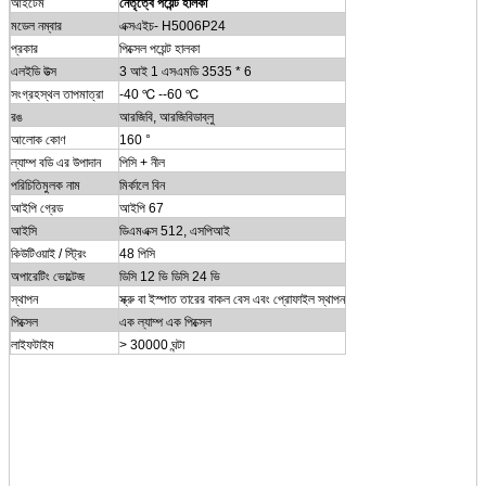
আইটেম
নেতৃত্বে পয়েন্ট হালকা
মডেল নম্বার
এক্সএইচ- H5006P24
প্রকার
পিক্সেল পয়েন্ট হালকা
এলইডি উত্স
3 আই 1 এসএমডি 3535 * 6
সংগ্রহস্থল তাপমাত্রা
-40 ℃ --60 ℃
রঙ
আরজিবি, আরজিবিডাব্লু
আলোক কোণ
160 °
ল্যাম্প বডি এর উপাদান
পিসি + নীল
পরিচিতিমুলক নাম
মির্কালে বিন
আইপি গ্রেড
আইপি 67
আইসি
ডিএমএক্স 512, এসপিআই
কিউটিওয়াই / স্ট্রিং
48 পিসি
অপারেটিং ভোল্টেজ
ডিসি 12 ভি ডিসি 24 ভি
স্থাপন
স্ক্রু বা ইস্পাত তারের বাকল বেস এবং প্রোফাইল স্থাপন
পিক্সেল
এক ল্যাম্প এক পিক্সেল
লাইফটাইম
> 30000 ঘন্টা