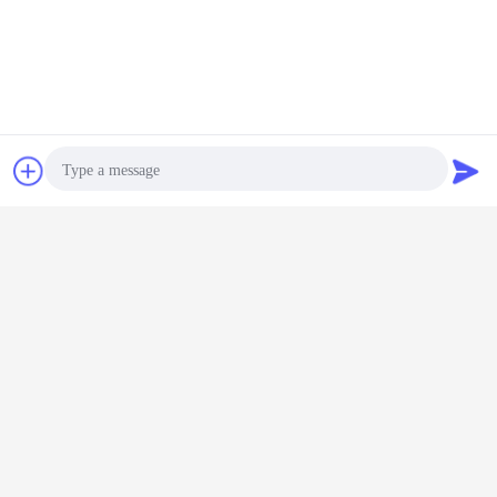
চ্যাট
উদ্ধৃতির জন্য আবেদন
Photo
Video Call
Audio Call