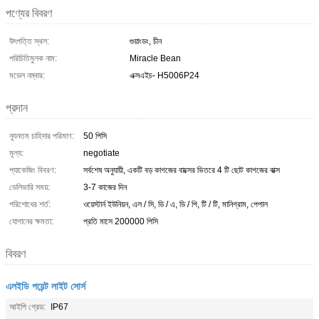
পণ্যের বিবরণ
উৎপত্তি স্থল:
গুয়াংডং, চীন
পরিচিতিমুলক নাম:
Miracle Bean
মডেল নম্বার:
এক্সএইচ- H5006P24
প্রদান
ন্যূনতম চাহিদার পরিমাণ:
50 পিসি
মূল্য:
negotiate
প্যাকেজিং বিবরণ:
সর্বশেষ অনুযায়ী, একটি বড় কাগজের বাক্সের ভিতরে 4 টি ছোট কাগজের বাক্স
ডেলিভারি সময়:
3-7 কাজের দিন
পরিশোধের শর্ত:
ওয়েস্টার্ন ইউনিয়ন, এল / সি, ডি / এ, ডি / পি, টি / টি, মানিগ্রাম, পেপাল
যোগানের ক্ষমতা:
প্রতি মাসে 200000 পিসি
বিবরণ
এলইডি পয়েন্ট লাইট সোর্স
আইপি গ্রেড:
IP67