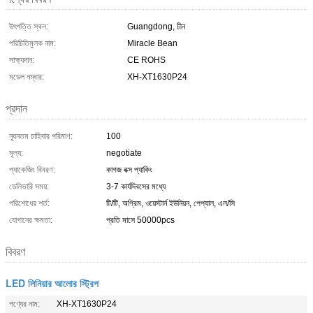
উৎপত্তি স্থল:
Guangdong, চীন
পরিচিতিমুলক নাম:
Miracle Bean
সাক্ষ্যদান:
CE ROHS
মডেল নম্বার:
XH-XT1630P24
প্রদান
ন্যূনতম চাহিদার পরিমাণ:
100
মূল্য:
negotiate
প্যাকেজিং বিবরণ:
কাগজ বক্স প্যাকিং
ডেলিভারি সময়:
3-7 কার্যদিবসের মধ্যে
পরিশোধের শর্ত:
টি/টি, অগ্রিম, ওয়েস্টার্ন ইউনিয়ন, পেপ্যাল, এল/সি
যোগানের ক্ষমতা:
প্রতি মাসে 50000pcs
বিবরণ
LED লিনিয়ার আলোর স্ট্রিপ
পণ্যের নাম:
XH-XT1630P24