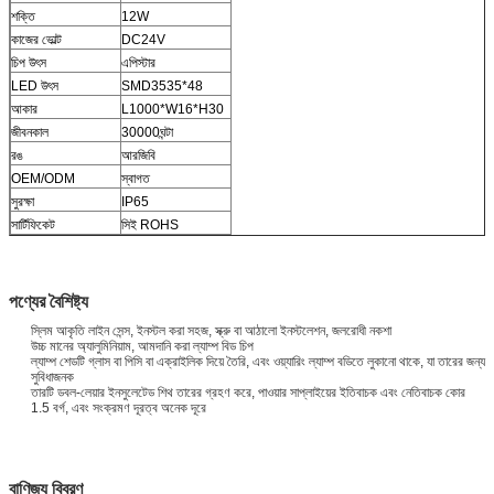
শক্তি
12W
কাজের ভোল্ট
DC24V
চিপ উৎস
এপিস্টার
LED উৎস
SMD3535*48
আকার
L1000*W16*H30
জীবনকাল
30000ঘন্টা
রঙ
আরজিবি
OEM/ODM
স্বাগত
সুরক্ষা
IP65
সার্টিফিকেট
সিই ROHS
পণ্যের বৈশিষ্ট্য
স্লিম আকৃতি লাইন সেন্স, ইনস্টল করা সহজ, স্ক্রু বা আঠালো ইনস্টলেশন, জলরোধী নকশা
উচ্চ মানের অ্যালুমিনিয়াম, আমদানি করা ল্যাম্প বিড চিপ
ল্যাম্প শেডটি গ্লাস বা পিসি বা এক্রাইলিক দিয়ে তৈরি, এবং ওয়্যারিং ল্যাম্প বডিতে লুকানো থাকে, যা তারের জন্য
সুবিধাজনক
তারটি ডবল-লেয়ার ইনসুলেটেড শিথ তারের গ্রহণ করে, পাওয়ার সাপ্লাইয়ের ইতিবাচক এবং নেতিবাচক কোর
1.5 বর্গ, এবং সংক্রমণ দূরত্ব অনেক দূরে
বাণিজ্য বিবরণ