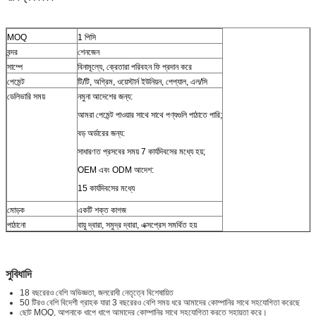
MOQ
1 পিসি
বন্দর
শেনজেন
সাম্পে
বিনামূল্যে, ক্রেতারা পরিবহন ফি প্রদান করে
পেমেন্ট
টি/টি, অগ্রিম, ওয়েস্টার্ন ইউনিয়ন, পেপ্যাল, এল/সি
ডেলিভারি সময়
নমুনা আদেশের জন্য:
আমরা পেমেন্ট পাওয়ার সাথে সাথে পণ্যগুলি পাঠাতে পারি;
বড় অর্ডারের জন্য:
সাধারণত প্রসবের সময় 7 কার্যদিবসের মধ্যে হয়;
OEM এবং ODM আদেশ:
15 কার্যদিবসের মধ্যে
মোড়ক
একটি শক্ত কাগজ
পাঠানো
বায়ু দ্বারা, সমুদ্র দ্বারা, এক্সপ্রেস সমর্থিত হয়
সুবিধাদি
18 বছরেরও বেশি অভিজ্ঞতা, জলরোধী নেতৃত্বে বিশেষায়িত
50 টিরও বেশি বিদেশী গ্রাহক যারা 3 বছরেরও বেশি সময় ধরে আমাদের কোম্পানির সাথে সহযোগিতা করেছে
ছোট MOQ, আপনাকে ধাপে ধাপে আমাদের কোম্পানির সাথে সহযোগিতা করতে সহায়তা করে।