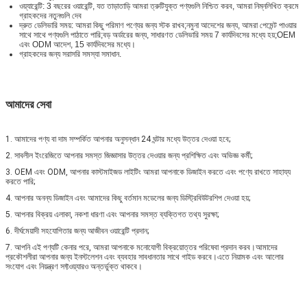
ওয়্যারেন্টি: 3 বছরের ওয়ারেন্টি, যত তাড়াতাড়ি আমরা ত্রুটিযুক্ত পণ্যগুলি নিশ্চিত করব, আমরা নিম্নলিখিত ক্রমে
গ্রাহকদের নতুনগুলি দেব
দ্রুত ডেলিভারি সময়: আমরা কিছু পরিমাণ পণ্যের জন্য স্টক রাখব;নমুনা আদেশের জন্য, আমরা পেমেন্ট পাওয়ার
সাথে সাথে পণ্যগুলি পাঠাতে পারি;বড় অর্ডারের জন্য, সাধারণত ডেলিভারি সময় 7 কার্যদিবসের মধ্যে হয়;OEM
এবং ODM আদেশ, 15 কার্যদিবসের মধ্যে।
গ্রাহকদের জন্য সরাসরি সমস্যা সমাধান.
আমাদের সেবা
1. আমাদের পণ্য বা দাম সম্পর্কিত আপনার অনুসন্ধান 24 ঘন্টার মধ্যে উত্তর দেওয়া হবে;
2. সাবলীল ইংরেজিতে আপনার সমস্ত জিজ্ঞাসার উত্তর দেওয়ার জন্য প্রশিক্ষিত এবং অভিজ্ঞ কর্মী;
3. OEM এবং ODM, আপনার কাস্টমাইজড লাইটিং আমরা আপনাকে ডিজাইন করতে এবং পণ্যে রাখতে সাহায্য
করতে পারি;
4. আপনার অনন্য ডিজাইন এবং আমাদের কিছু বর্তমান মডেলের জন্য ডিস্ট্রিবিউটরশিপ দেওয়া হয়;
5. আপনার বিক্রয় এলাকা, নকশা ধারণা এবং আপনার সমস্ত ব্যক্তিগত তথ্য সুরক্ষা;
6. দীর্ঘমেয়াদী সহযোগিতার জন্য আজীবন ওয়ারেন্টি প্রদান;
7. আপনি এই পণ্যটি কেনার পরে, আমরা আপনাকে মনোযোগী বিক্রয়োত্তর পরিষেবা প্রদান করব।আমাদের
প্রকৌশলীরা আপনার জন্য ইনস্টলেশন এবং ব্যবহার সাবধানতার সাথে গাইড করবে।এতে নিয়ামক এবং আলোর
সংযোগ এবং নিয়ন্ত্রণ সফ্টওয়্যারও অন্তর্ভুক্ত থাকবে।