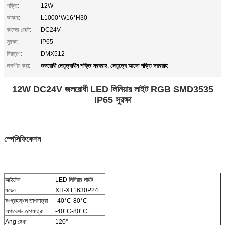
শক্তি:
12W
আকার:
L1000*W16*H30
কাজের ভোল্ট:
DC24V
সুরক্ষা:
IP65
নিয়ন্ত্রণ:
DMX512
জলরোধী নেতৃত্বাধীন শক্তি সরবরাহ
নেতৃত্বে আলো শক্তি সরবরাহ
লক্ষণীয় করা:
,
12W DC24V জলরোধী LED লিনিয়ার লাইট RGB SMD3535
IP65 সুরক্ষা
স্পেসিফিকেশন
আইটেম
LED লিনিয়ার লাইট
মডেল
XH-XT1630P24
সংগ্রহস্থল তাপমাত্রা
-40°C-80°C
অপারেশন তাপমাত্রা
-40°C-80°C
Ang দেখা
120°