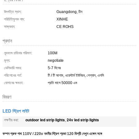
উৎপত্তি স্থল:
Guangdong, চীন
পরিচিতিমুলক নাম:
XINHE
সাক্ষ্যদান:
CE ROHS
প্রদান
ন্যূনতম চাহিদার পরিমাণ:
100M
মূল্য:
negotiate
ডেলিভারি সময়:
5-7 দিনের
পরিশোধের শর্ত:
টি / টি আগাম, ওয়েস্টার্ন ইউনিয়ন, পেপ্যাল, এলসি
যোগানের ক্ষমতা:
প্রতি মাসে 50000 এম
বিবরণ
LED স্ট্রিপ লাইট
outdoor led strip lights
24v led strip lights
লক্ষণীয় করা:
,
কম্পন প্রুফ পাথ 110V / 220v নমনীয় স্ট্রিপ প্রভা 120 ডিগ্রী দেখুন এঙ্গেল সঙ্গে