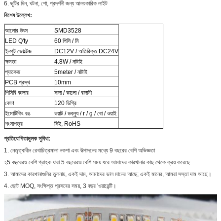
6. ছুটির দিন, ঘটনা, শো, প্রদর্শনী জন্য আলংকারিক লাইট
বিশেষ
উল্লেখ:
আলোর উৎস
SMD3528
LED Q'ty
60 পিসি / মি
ইনপুট ভোল্টেজ
DC12V / অতিরিক্ত DC24V
ক্ষমতা
4.8W / নাটাই
প্যাকেজ
5meter / নাটাই
PCB প্রস্থ
10mm
পিসিবি কালার
সাদা / কালো / বাদামী
কোণ
120 ডিগ্রি
ইমোটিকিং রঙ
ওয়াট / ডব্ল্যু / r / g / বো / ওয়াই
শংসাপত্র
সিই, RoHS
প্রতিযোগিতামূলক সুবিধা:
1. নেতৃত্বাধীন রেখাচিত্রমালা নকশা এবং উত্পাদনের মধ্যে 9 বছরের বেশি অভিজ্ঞতা
২5 বছরেরও বেশি গ্রাহক যারা 5 বছরেরও বেশি সময় ধরে আমাদের কারখানার কাছ থেকে ক্রয় করেছে
3. আমাদের কারখানাগুলির তুলনায়, একই দাম, আমাদের ভাল মানের আছে; একই মানের, আমরা সস্তা দাম আছে।
4. ছোট MOQ, সংক্ষিপ্ত প্রসবের সময়, 3 বছর 'ওয়ারেন্টি।