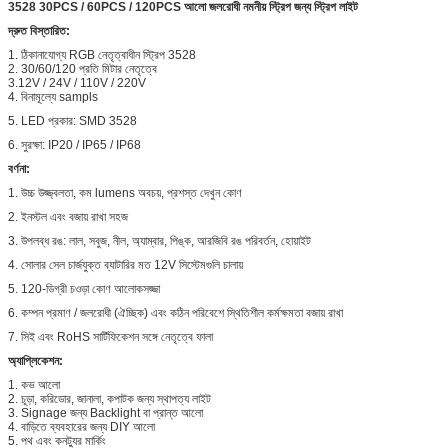
3528 30PCS / 60PCS / 120PCS আলো জলরোধী নমনীয় স্ট্রিপ জন্য স্ট্রিপ লাইট
দ্রুত বিস্তারিত:
1. ঠিকানাযোগ্য RGB নেতৃত্বাধীন স্ট্রিপ 3528
2. 30/60/120 প্রতি মিটার নেতৃত্বে
3.12V / 24V / 110V / 220V
4. বিনামূল্যে sampls
5. LED প্রকার: SMD 3528
6. সুরক্ষা: IP20 / IP65 / IP68
বর্ণনা:
1. উচ্চ উজ্জ্বলতা, কম lumens অবচয়, প্রশস্ত দেখুন কোণ
2. ইনস্টল এবং বজায় রাখা সহজ
3. উপলব্ধ রঙ: লাল, সবুজ, নীল, অ্যাম্বার, পিঙ্ক, আরজিবি রঙ পরিবর্তন, হোয়াইট
4. সোলার সেল চার্জযুক্ত ব্যাটারির মত 12V সিস্টেমগুলি চালায়
5. 120-ডিগ্রী চওড়া কোণ আলোকসজ্জা
6. কম্পন প্রমাণ / জলরোধী (ঐচ্ছিক) এবং কঠিন পরিবেশে স্থিতিশীল কর্মক্ষমতা বজায় রাখা
7. সিই এবং RoHS সার্টিফিকেশন সঙ্গে নেতৃত্বে ফালা
অ্যাপ্লিকেশন:
1. কভ আলো
2. চূড়া, করিডোর, জানালা, কপাটক জন্য স্থাপত্য লাইট
3. Signage জন্য Backlight বা প্রান্ত আলো
4. বাড়িতে ব্যবহারের জন্য DIY আলো
5. পথ এবং কনট্যুর মার্কিং