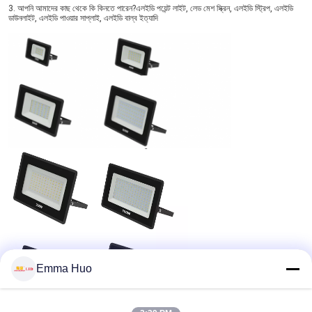
3. আপনি আমাদের কাছ থেকে কি কিনতে পারেন?এলইডি পয়েন্ট লাইট, লেড মেশ স্ক্রিন, এলইডি স্ট্রিপ, এলইডি 
ডাউনলাইট, এলইডি পাওয়ার সাপ্লাই, এলইডি বাল্ব ইত্যাদি
Emma Huo