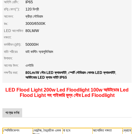
আইপি রেটিং:
IP65
রশ্মি কোণ(°):
120 ডিগ্রী
আবেদন:
ক্রীড়া স্টেডিয়াম
রঙ:
3000/6500K
LED আলোকিত
80LM/W
দক্ষতা:
কর্মজীবন (ঘন্টা):
50000H
বাতি শরীরের
ডাই কাস্টিং অ্যালুমিনিয়াম
উপাদান:
আলোর উৎস:
এলইডি
80Lm/W সৌর LED ফ্লাডলাইট
স্পোর্ট স্টেডিয়াম সোলার LED ফ্লাডলাইট
লক্ষণীয় করা:
,
,
আউটডোর LED ফ্লাড লাইট IP65
LED Flood Light 200w Led Floodlight 100w আউটডোর Led
Flood Light সহ পাইকারি মূল্য সৌর Led Floodlight
পণ্যের বর্ণনা
স্পেসিফিকেশন
ভোল্টেজ, বৈদ্যুতিক একক
না হবে
আলোকিত দক্ষতা
ক্রোমোজে