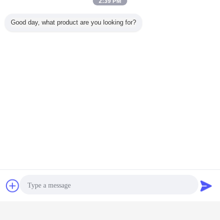
2:39 PM
Good day, what product are you looking for?
পিক্সেল নেতৃত্বে আলো
আরজিবি পিক্সেল নেতৃত্বে
নেতৃত্বে পিক্সেল লাইট
ট্যাগ:
,
,
এর সেরা মূল্য পান
স্পোর্ট স্টেডিয়ামের জন্য 80Lm/W সোলার LED
ফ্লাডলাইট ডাই কাস্টিং অ্যালুমিনিয়াম বডি
চালিয়ে
চ্যাট
উদ্ধৃতির জন্য আবেদন
LED পিক্সেল হাল্কা
অধিক