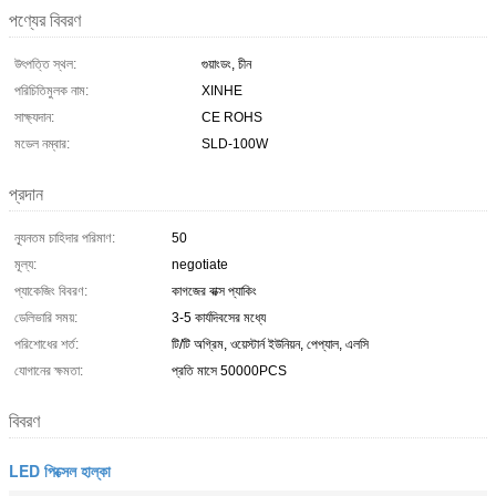
পণ্যের বিবরণ
উৎপত্তি স্থল:
গুয়াংডং, চীন
পরিচিতিমুলক নাম:
XINHE
সাক্ষ্যদান:
CE ROHS
মডেল নম্বার:
SLD-100W
প্রদান
ন্যূনতম চাহিদার পরিমাণ:
50
মূল্য:
negotiate
প্যাকেজিং বিবরণ:
কাগজের বাক্স প্যাকিং
ডেলিভারি সময়:
3-5 কার্যদিবসের মধ্যে
পরিশোধের শর্ত:
টি/টি অগ্রিম, ওয়েস্টার্ন ইউনিয়ন, পেপ্যাল, এলসি
যোগানের ক্ষমতা:
প্রতি মাসে 50000PCS
বিবরণ
LED পিক্সেল হাল্কা