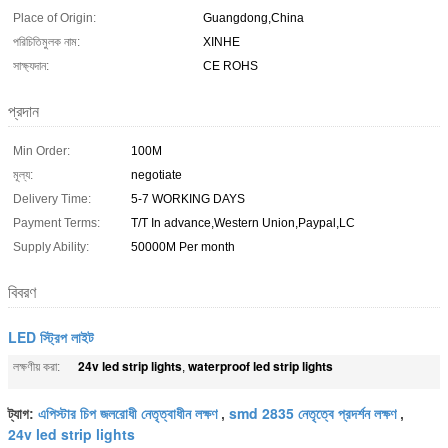
Place of Origin:
Guangdong,China
পরিচিতিমুলক নাম:
XINHE
সাক্ষ্যদান:
CE ROHS
প্রদান
Min Order:
100M
মূল্য:
negotiate
Delivery Time:
5-7 WORKING DAYS
Payment Terms:
T/T In advance,Western Union,Paypal,LC
Supply Ability:
50000M Per month
বিবরণ
LED স্ট্রিপ লাইট
24v led strip lights
waterproof led strip lights
লক্ষণীয় করা:
,
এপিস্টার চিপ জলরোধী নেতৃত্বাধীন লক্ষণ
smd 2835 নেতৃত্বে প্রদর্শন লক্ষণ
ট্যাগ:
,
,
24v led strip lights