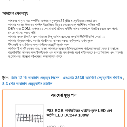
আমাদের সেবাসমূহ
আমাদের পণ্য বা দাম সম্পর্কিত আপনার অনুসন্ধান 24 ঘন্টার মধ্যে উত্তর দেওয়া হবে
আপনার সমস্ত জিজ্ঞাসার সাবলীল ইংরেজিতে উত্তর দেওয়ার জন্য প্রশিক্ষিত অভিজ্ঞ কর্মী
OEM এবং ODM, আপনার যে কোনো কাস্টমাইজড লাইটিং আমরা আপনাকে ডিজাইন করতে এবং পণ্যে
রাখতে সাহায্য করতে পারি
আপনার অনন্য ডিজাইন এবং আমাদের কিছু বর্তমান মডেলের জন্য ডিস্ট্রিবিউটরশিপ দেওয়া হয়
আপনার বিক্রয় এলাকা, নকশার ধারণা এবং আপনার সমস্ত ব্যক্তিগত তথ্য সুরক্ষা
দীর্ঘমেয়াদী সহযোগিতার জন্য আজীবন ওয়ারেন্টি প্রদান করুন
আপনি এই পণ্যটি কেনার পরে, আমরা আপনাকে মনোযোগী বিক্রয়োত্তর পরিষেবা সরবরাহ করব।আমাদের
প্রকৌশলীরা আপনার জন্য ইনস্টলেশন এবং ব্যবহার সাবধানতার সাথে গাইড করবে।এতে নিয়ামক এবং আলোর
সংযোগ এবং নিয়ন্ত্রণ সফ্টওয়্যারও অন্তর্ভুক্ত থাকবে
ডিসি 12 ভি আরজিবি নেতৃত্বে পিক্সেল
এসএমডি 3535 আরজিবি নেতৃত্বাধীন মডিউল
ট্যাগ:
,
,
8.3 সেমি আরজিবি নেতৃত্বাধীন মডিউল
এর সেরা মূল্য পান
P83 RGB কাস্টমাইজড ওয়াটারপ্রুফ LED মেশ
কার্টেন LED DC24V 108W