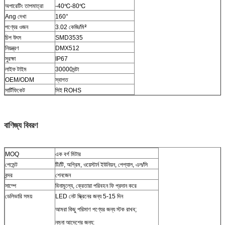
অপারেটিং তাপমাত্রা
-40
℃-80℃
Ang দেখা
160
°
পণ্যের ওজন
3.02 কেজি/মি
²
চিপ উৎস
SMD3535
নিয়ন্ত্রণ
DMX512
সুরক্ষা
IP67
লাইফ টাইম
30000ঘন্টা
OEM/ODM
স্বাগত
সার্টিফিকেট
সিই ROHS
বাণিজ্য বিবরণ
MOQ
এক বর্গ মিটার
পেমেন্ট
টি/টি, অগ্রিম, ওয়েস্টার্ন ইউনিয়ন, পেপ্যাল, এল/সি
বন্দর
শেনজেন
সাম্পে
বিনামূল্যে, ক্রেতারা পরিবহন ফি প্রদান করে
ডেলিভারি সময়
LED নেট স্ক্রিনের জন্য 5-15 দিন
আমরা কিছু পরিমাণ পণ্যের জন্য স্টক রাখব;
নমুনা আদেশের জন্য: