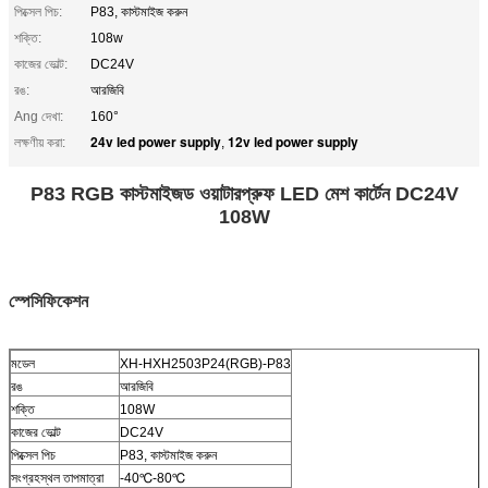
পিক্সেল পিচ:
P83, কাস্টমাইজ করুন
শক্তি:
108w
কাজের ভোল্ট:
DC24V
রঙ:
আরজিবি
Ang দেখা:
160°
24v led power supply
12v led power supply
লক্ষণীয় করা:
,
P83 RGB কাস্টমাইজড ওয়াটারপ্রুফ LED মেশ কার্টেন DC24V
108W
স্পেসিফিকেশন
মডেল
XH-HXH2503P24(RGB)-P83
রঙ
আরজিবি
শক্তি
108W
কাজের ভোল্ট
DC24V
পিক্সেল পিচ
P83, কাস্টমাইজ করুন
সংগ্রহস্থল তাপমাত্রা
-40
℃-80℃