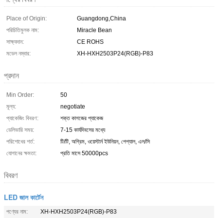
Place of Origin:
Guangdong,China
পরিচিতিমুলক নাম:
Miracle Bean
সাক্ষ্যদান:
CE ROHS
মডেল নম্বার:
XH-HXH2503P24(RGB)-P83
প্রদান
Min Order:
50
মূল্য:
negotiate
প্যাকেজিং বিবরণ:
শক্ত কাগজের প্যাকেজ
ডেলিভারি সময়:
7-15 কার্যদিবসের মধ্যে
পরিশোধের শর্ত:
টি/টি, অগ্রিম, ওয়েস্টার্ন ইউনিয়ন, পেপ্যাল, এল/সি
যোগানের ক্ষমতা:
প্রতি মাসে 50000pcs
বিবরণ
LED জাল কার্টেন
পণ্যের নাম:
XH-HXH2503P24(RGB)-P83