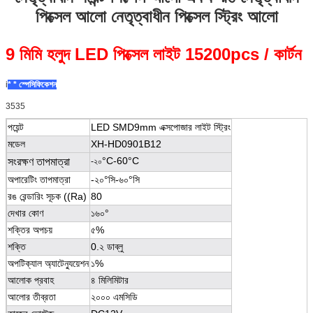
পিক্সেল আলো নেতৃত্বাধীন পিক্সেল স্ট্রিং আলো
9 মিমি হলুদ LED পিক্সেল লাইট 15200pcs / কার্টন
i
* * স্পেসিফিকেশন
3535
পয়েন্ট
LED SMD9mm এক্সপোজার লাইট স্ট্রিং
মডেল
XH-HD0901B12
°C-60°C
সংরক্ষণ তাপমাত্রা
-২০
অপারেটিং তাপমাত্রা
-২০°সি-৬০°সি
রঙ রেন্ডারিং সূচক ((Ra)
80
দেখার কোণ
১৬০°
শক্তির অপচয়
৫%
শক্তি
0.২ ডাব্লু
অপটিক্যাল অ্যাটেন্যুয়েশন
১%
আলোক প্রবাহ
৪ মিলিমিটার
আলোর তীব্রতা
২০০০ এমসিডি