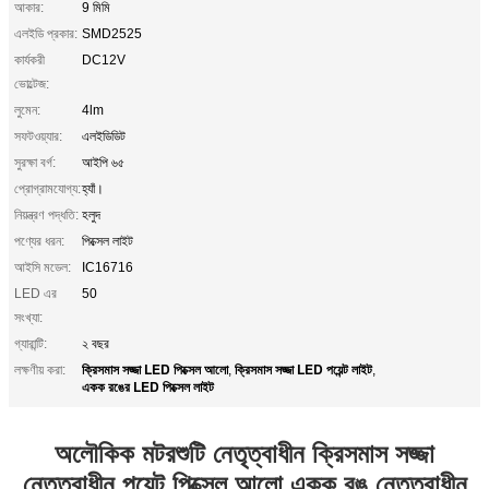
আকার:
9 মিমি
এলইডি প্রকার:
SMD2525
কার্যকরী
DC12V
ভোল্টেজ:
লুমেন:
4lm
সফটওয়্যার:
এলইডিডিট
সুরক্ষা বর্গ:
আইপি ৬৫
প্রোগ্রামযোগ্য:
হ্যাঁ।
নিয়ন্ত্রণ পদ্ধতি:
হলুদ
পণ্যের ধরন:
পিক্সেল লাইট
আইসি মডেল:
IC16716
LED এর
50
সংখ্যা:
গ্যারান্টি:
২ বছর
ক্রিসমাস সজ্জা LED পিক্সেল আলো
ক্রিসমাস সজ্জা LED পয়েন্ট লাইট
লক্ষণীয় করা:
,
,
একক রঙের LED পিক্সেল লাইট
অলৌকিক মটরশুটি নেতৃত্বাধীন ক্রিসমাস সজ্জা
নেতৃত্বাধীন পয়েন্ট পিক্সেল আলো একক রঙ নেতৃত্বাধীন