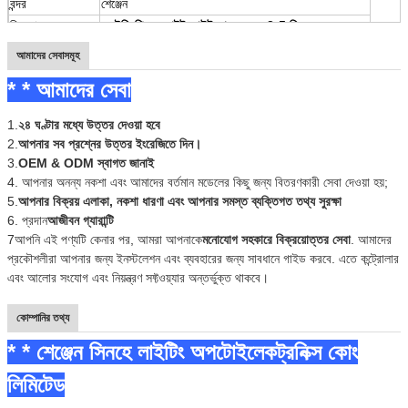
বন্দর
শেঞ্জেন
বিতরণ সময়
এলইডি পিক্সেল লাইট আউটডোরের জন্য 3-5 দিন
আমরা কিছু পরিমাণ পণ্যের জন্য স্টক রাখব;
আমাদের সেবাসমূহ
নমুনা অর্ডারের জন্যঃ
* * আমাদের সেবা
আমরা পেমেন্ট পাওয়ার সাথে সাথেই পণ্য পাঠাতে পারি;
1.
২৪ ঘণ্টার মধ্যে উত্তর দেওয়া হবে
বড় অর্ডারের জন্যঃ
2.
আপনার সব প্রশ্নের উত্তর ইংরেজিতে দিন।
3.
OEM & ODM স্বাগত জানাই
সাধারণত, ডেলিভারি সময় ৭টি কার্যদিবসের মধ্যে হয়;
4. আপনার অনন্য নকশা এবং আমাদের বর্তমান মডেলের কিছু জন্য বিতরণকারী সেবা দেওয়া হয়;
OEM এবং ODM অর্ডারঃ
5.
আপনার বিক্রয় এলাকা, নকশা ধারণা এবং আপনার সমস্ত ব্যক্তিগত তথ্য সুরক্ষা
6. প্রদান
আজীবন গ্যারান্টি
১৫ দিনের মধ্যে।
7আপনি এই পণ্যটি কেনার পর, আমরা আপনাকে
মনোযোগ সহকারে বিক্রয়োত্তর সেবা
. আমাদের
প্যাকিং
একটা বড় বাক্সে চারটা ছোট বাক্স।
প্রকৌশলীরা আপনার জন্য ইনস্টলেশন এবং ব্যবহারের জন্য সাবধানে গাইড করবে. এতে কন্ট্রোলার
শিপিং
বায়ু, সমুদ্র, এক্সপ্রেস দ্বারা সমর্থিত।
এবং আলোর সংযোগ এবং নিয়ন্ত্রণ সফ্টওয়্যার অন্তর্ভুক্ত থাকবে।
কোম্পানির তথ্য
* * শেঞ্জেন সিনহে লাইটিং অপটোইলেকট্রনিক্স কোং
লিমিটেড