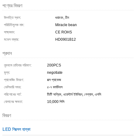
পণ্যের বিবরণ
উৎপত্তি স্থল:
গুয়াংডং, চীন
পরিচিতিমুলক নাম:
Miracle bean
সাক্ষ্যদান:
CE ROHS
মডেল নম্বার:
HD0901B12
প্রদান
ন্যূনতম চাহিদার পরিমাণ:
200PCS
মূল্য:
negotiate
প্যাকেজিং বিবরণ:
বক্স প্যাকেজ
ডেলিভারি সময়:
৫-৭ কার্যদিবস
পরিশোধের শর্ত:
টি/টি অগ্রিম, ওয়েস্টার্ন ইউনিয়ন, পেপ্যাল, এলসি
যোগানের ক্ষমতা:
10,000 পিসি
বিবরণ
LED পিক্সেল হাল্কা