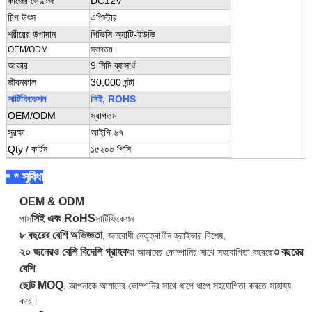
কাজের ভোল্টেজ
DC12V
চিপ উৎস
এপিস্টার
শরীরের উপাদান
পিভিসি অ্যান্টি-ইউভি
OEM/ODM
স্বাগতম
আকার
9 মিমি ব্যাসার্ধ
জীবনকাল
30,000 ঘন্টা
সার্টিফিকেশন
সিই, ROHS
OEM/ODM
স্বাগতম
সুরক্ষা
আইপি ৬৭
Qty / কার্টন
১৫২০০ পিসি
* * সুবিধা
OEM & ODM
সিই এবং RoHS
পাস
সার্টিফিকেশন
৮ বছরের বেশি অভিজ্ঞতা
, জলরোধী নেতৃত্বাধীন ড্রাইভার বিশেষ,
২০ জনেরও বেশি বিদেশি গ্রাহক
৩ বছরের
যা আমাদের কোম্পানির সাথে সহযোগিতা করেছে
বেশি
.
ছোট MOQ
, আপনাকে আমাদের কোম্পানির সাথে ধাপে ধাপে সহযোগিতা করতে সাহায্য
করে।