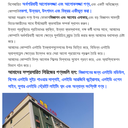
অর্ধপরিবাহী আলোকসজ্জা এবং আলোকসজ্জা পণ্য,
বিশেষায়িত
এবং একটি অবিচ্ছেদ্য
নকশা, উন্নয়ন, উৎপাদন এবং বিক্রয় একীভূত করা।
কোম্পানি
আমরা সরঞ্জাম পণ্য উপর ফোকাস
বিজ্ঞাপন এবং আলোর এলাকায়,
এবং বড় বিজ্ঞাপন সামগ্রী
বিতরণকারীদের সাথে দীর্ঘমেয়াদী ব্যবসায়িক সম্পর্ক স্থাপন করুন।
উন্নত প্রযুক্তির প্রতিভাধর ব্যক্তি, উন্নত ব্যবস্থাপনা, দক্ষ কর্মী দলের সাথে, আমাদের
কোম্পানি অর্ধপরিবাহী আলো ক্ষেত্রে সুপরিচিত ব্র্যান্ড তৈরি করার জন্য আমাদের যথাসাধ্য চেষ্টা
করে।
আমাদের কোম্পানি এলইডি ইনক্যাপসুলেশনের উপর ভিত্তি করে, বিভিন্ন এলইডি
অ্যাপ্লায়েন্স ক্ষেত্রের উল্লেখ করে সেরা আলো প্রয়োগের প্রকল্প তৈরি করে।
আমাদের কোম্পানি বিশ্ব আলোক শিল্পের বিপ্লবের সুযোগ গ্রহণ করে, এবং অ্যাপ্লিকেশন
বিভাগ গঠন করে।
আমাদের সম্প্রসারিত সিরিজের পণ্যগুলি হল:
বিজ্ঞাপনের জন্য এলইডি মডিউল,
বিশেষ এলইডি সুইচ পাওয়ার সাপ্লাই, এলইডি আরজিবি কন্ট্রোলার, এলইডি ওপেন
সাইন, সুপার এলইডি স্ট্রেইট লাইটিং শব্দ এবং অন্যান্য সংশ্লিষ্ট পণ্য।