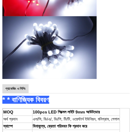
প্যাকেজিং ও শিপিং
* * বাণিজ্যিক বিবরণ
MOQ
100pcs LED পিক্সেল লাইট 9mm আউটডোর
অর্থ প্রদান
এল/সি, ডি/এ/, ডি/পি, টি/টি, ওয়েস্টার্ন ইউনিয়ন, মনিগ্রাম, পেপাল
স্যাম্পে
বিনামূল্যে, ক্রেতা পরিবহন ফি প্রদান করে