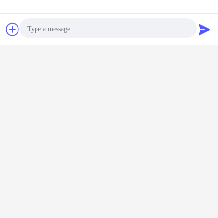
চ্যাট
উদ্ধৃতির জন্য আবেদন
Photo
Video Call
Audio Call