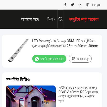
Bengali
ভিআর
আমাদের সাথে
উদ্ধৃতির জন্য আবেদন
যোগাযোগ করুন
LED পিক্সেল পয়েন্ট লাইটের জন্য ODM LED অ্যালুমিনিয়াম
চ্যানেল অ্যালুমিনিয়াম প্রোফাইল 25mm 30mm 40mm
এখনই যোগাযোগ করুন
আরও জানুন
সম্পর্কিত ভিডিও
আউটডোর ওয়াল ডেকোরেশনের জন্য
DC48V 40mm RGB ফুল কালার
এলইডি পয়েন্ট লাইট IP67 ওয়াটার
প্রুফ