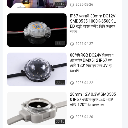
এলইডি পয়েন্ট লাইট সোর্স
00:12
2026-05-26
IP67 জলরোধী 30mm DC12V
SMD3535 1800K-6500K L
ED পয়েন্ট লাইট নমনীয় পিসি উপাদান
আলো
এলইডি পয়েন্ট লাইট সোর্স
00:08
2026-04-27
80মিমি RGB DC24V পিক্সেল প
য়েন্ট লাইট DMX512 IP67 জল
রোধী 120° বিম অ্যাঙ্গেল UV প্র
তিরোধী
এলইডি পয়েন্ট লাইট সোর্স
00:08
2026-04-22
20mm 12V 0.3W SMD505
0 IP67 ওয়াটারপ্রুফ LED পয়েন্ট
লাইট 120° বিম এঙ্গেল সহ
LED পয়েন্ট হাল্কা
2026-04-20
00:10