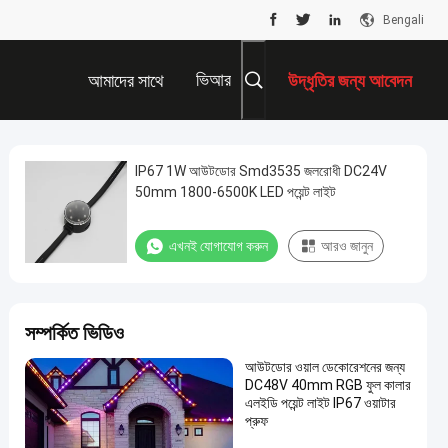
Bengali
ভিআর
আমাদের সাথে
উদ্ধৃতির জন্য আবেদন
যোগাযোগ করুন
IP67 1W আউটডোর Smd3535 জলরোধী DC24V
50mm 1800-6500K LED পয়েন্ট লাইট
এখনই যোগাযোগ করুন
আরও জানুন
সম্পর্কিত ভিডিও
আউটডোর ওয়াল ডেকোরেশনের জন্য
DC48V 40mm RGB ফুল কালার
এলইডি পয়েন্ট লাইট IP67 ওয়াটার
প্রুফ