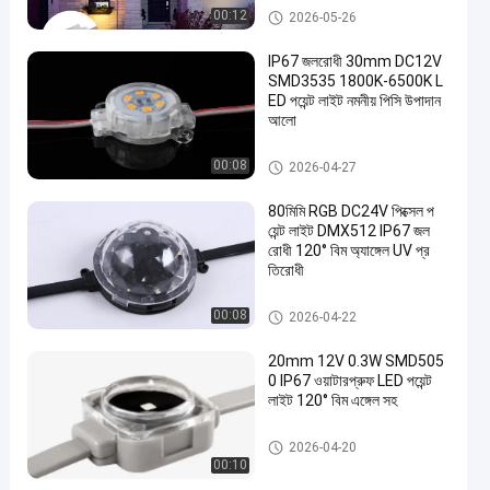
এলইডি পয়েন্ট লাইট সোর্স
00:12
2026-05-26
IP67 জলরোধী 30mm DC12V
SMD3535 1800K-6500K L
ED পয়েন্ট লাইট নমনীয় পিসি উপাদান
আলো
এলইডি পয়েন্ট লাইট সোর্স
00:08
2026-04-27
80মিমি RGB DC24V পিক্সেল প
য়েন্ট লাইট DMX512 IP67 জল
রোধী 120° বিম অ্যাঙ্গেল UV প্র
তিরোধী
এলইডি পয়েন্ট লাইট সোর্স
00:08
2026-04-22
20mm 12V 0.3W SMD505
0 IP67 ওয়াটারপ্রুফ LED পয়েন্ট
লাইট 120° বিম এঙ্গেল সহ
LED পয়েন্ট হাল্কা
2026-04-20
00:10