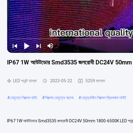
IP67 1W আউটডোর Smd3535 জলরোধী DC24V 50mm 180
LED পয়েন্ট হাল্কা
2023-05-22
5259 মতামত
#
নেতৃত্বে পিক্সেল বাতি
#
পিক্সেল নেতৃত্বে আলো
#
নেতৃত্বাধীন পিক্সেল ক্রিসমাস লাইট
IP67 1W আউটডোর Smd3535 জলরোধী DC24V 50mm 1800-6500K LED পয়েন্ট লাইট LED
টাইপ এলইডি পয়েন্ট লাইট পরিচিতিমুলক নাম মিরকেল বিন রঙ ...
আরো দেখুন