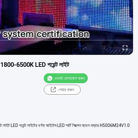
0-6500K LED পয়েন্ট লাইট
এখনই যোগাযোগ করুন
শেয়ার করুন
 পয়েন্ট লাইটের বর্ণনা আইটেম LED স্মার্ট পিক্সেল মডেল নম্বার H5006M24V1.0