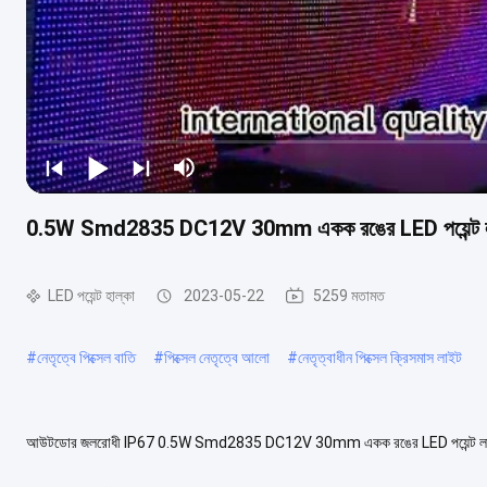
0.5W Smd2835 DC12V 30mm একক রঙের LED পয়েন্ট 
LED পয়েন্ট হাল্কা
2023-05-22
5259 মতামত
#
নেতৃত্বে পিক্সেল বাতি
#
পিক্সেল নেতৃত্বে আলো
#
নেতৃত্বাধীন পিক্সেল ক্রিসমাস লাইট
আউটডোর জলরোধী IP67 0.5W Smd2835 DC12V 30mm একক রঙের LED পয়েন্ট লাইট LED প
LED পয়েন্ট লাইট পরিচিতিমুলক নাম অলৌকিক বিন রঙ লা...
আরো দেখুন