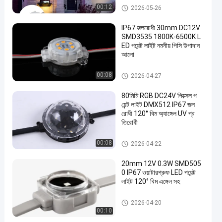
এলইডি পয়েন্ট লাইট সোর্স
00:12
2026-05-26
IP67 জলরোধী 30mm DC12V
SMD3535 1800K-6500K L
ED পয়েন্ট লাইট নমনীয় পিসি উপাদান
আলো
এলইডি পয়েন্ট লাইট সোর্স
00:08
2026-04-27
80মিমি RGB DC24V পিক্সেল প
য়েন্ট লাইট DMX512 IP67 জল
রোধী 120° বিম অ্যাঙ্গেল UV প্র
তিরোধী
এলইডি পয়েন্ট লাইট সোর্স
00:08
2026-04-22
20mm 12V 0.3W SMD505
0 IP67 ওয়াটারপ্রুফ LED পয়েন্ট
লাইট 120° বিম এঙ্গেল সহ
LED পয়েন্ট হাল্কা
2026-04-20
00:10