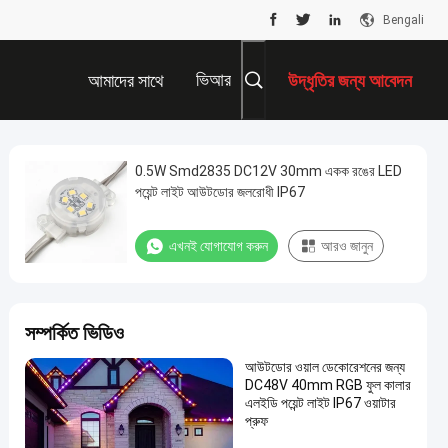
Bengali
ভিআর
আমাদের সাথে
উদ্ধৃতির জন্য আবেদন
যোগাযোগ করুন
0.5W Smd2835 DC12V 30mm একক রঙের LED
পয়েন্ট লাইট আউটডোর জলরোধী IP67
এখনই যোগাযোগ করুন
আরও জানুন
সম্পর্কিত ভিডিও
আউটডোর ওয়াল ডেকোরেশনের জন্য
DC48V 40mm RGB ফুল কালার
এলইডি পয়েন্ট লাইট IP67 ওয়াটার
প্রুফ