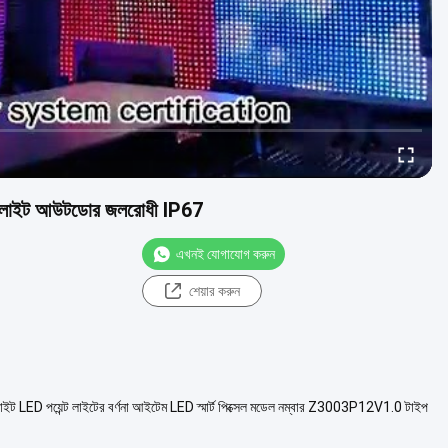
লাইট আউটডোর জলরোধী IP67
এখনই যোগাযোগ করুন
শেয়ার করুন
য়েন্ট লাইটের বর্ণনা আইটেম LED স্মার্ট পিক্সেল মডেল নম্বার Z3003P12V1.0 টাইপ