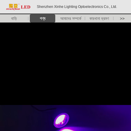
Shenzhen Xinhe Lighting Optoelectronics Co., Ltd.
বাড়ি
পণ্য
আমাদের সম্পর্কে
কারখানা ভ্রমণ
>>