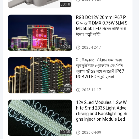
00:10
RGB DC12V 20mm IP67 P
C জলরোধী DMX 0.75W 6LM S
MD5050 LED পিক্সেল লাইট আউ
টডোর পয়েন্ট লাইট
LED পয়েন্ট হাল্কা
00:24
2025-12-17
উচ্চ উজ্জ্বলতা বহিরঙ্গন সজ্জা জন্য
অ্যালুমিনিয়াম প্রোফাইল এবং পিসি
ল্যাম্প শরীরের সঙ্গে জলরোধী IP67
RGBW LED পয়েন্ট হালকা
LED পয়েন্ট হাল্কা
00:09
2025-11-17
12v 2Led Modules 1.2w W
hite Smd 2835 Light Adve
rtising and Backlighting Si
gns Injection Module Led
LED আলো মডিউল
00:35
2026-04-09