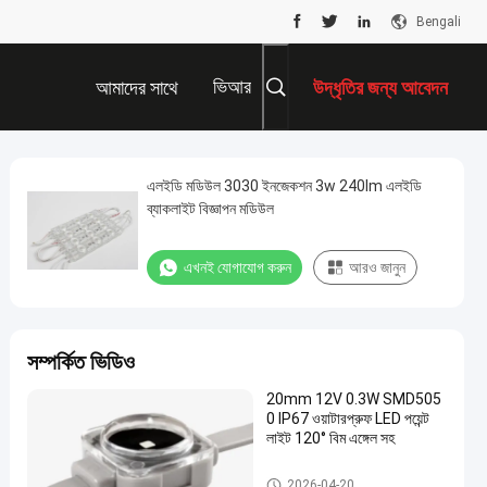
Bengali
ভিআর
আমাদের সাথে
উদ্ধৃতির জন্য আবেদন
যোগাযোগ করুন
এলইডি মডিউল 3030 ইনজেকশন 3w 240lm এলইডি
ব্যাকলাইট বিজ্ঞাপন মডিউল
এখনই যোগাযোগ করুন
আরও জানুন
সম্পর্কিত ভিডিও
20mm 12V 0.3W SMD505
0 IP67 ওয়াটারপ্রুফ LED পয়েন্ট
লাইট 120° বিম এঙ্গেল সহ
LED পয়েন্ট হাল্কা
2026-04-20