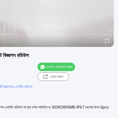
বিজ্ঞাপন মডিউল
এখনই যোগাযোগ করুন
শেয়ার করুন
বিজ্ঞাপনের এলইডি সাইনস
ফিকেশন এলইডি মডিউল পণ্যের বর্ণনা আইটেম নং 3030CW3SMD-IP67 আলোর উৎস 3pcs